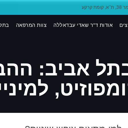
ת קרקע
צים
אודות ד"ר שאדי עבדאללה
צוות המרפאה
בתק
 בתל אביב: ההב
ומפוזיט, למיניי