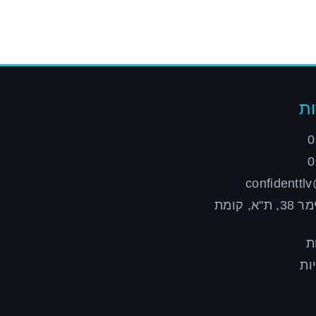
ת
0
0
confidenttl
רח' הילדסהיימר 38, ת"א, קומת
ת
ות