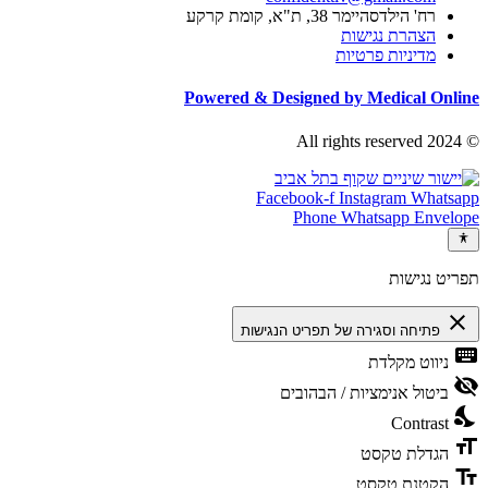
רח' הילדסהיימר 38, ת"א, קומת קרקע
הצהרת נגישות
מדיניות פרטיות
Powered & Designed by Medical Online
© 2024 All rights reserved
Facebook-f
Instagram
Whatsapp
Phone
Whatsapp
Envelope
תפריט נגישות
close
פתיחה וסגירה של תפריט הנגישות
keyboard
ניווט מקלדת
visibility_off
ביטול אנימציות / הבהובים
nights_stay
Contrast
format_size
הגדלת טקסט
text_fields
הקטנת טקסט