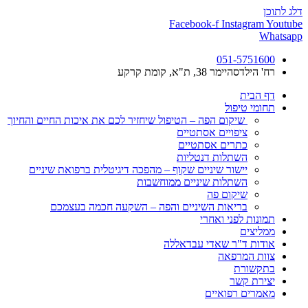
דלג לתוכן
Facebook-f
Instagram
Youtube
Whatsapp
051-5751600
רח' הילדסהיימר 38, ת"א, קומת קרקע
דף הבית
תחומי טיפול
שיקום הפה – הטיפול שיחזיר לכם את איכות החיים והחיוך
ציפויים אסתטיים
כתרים אסתטיים
השתלות דנטליות
יישור שיניים שקוף – מהפכה דיגיטלית ברפואת שיניים
השתלות שיניים ממוחשבות
שיקום פה
בריאות השיניים והפה – השקעה חכמה בעצמכם
תמונות לפני ואחרי
ממליצים
אודות ד"ר שאדי עבדאללה
צוות המרפאה
בתקשורת
יצירת קשר
מאמרים רפואיים