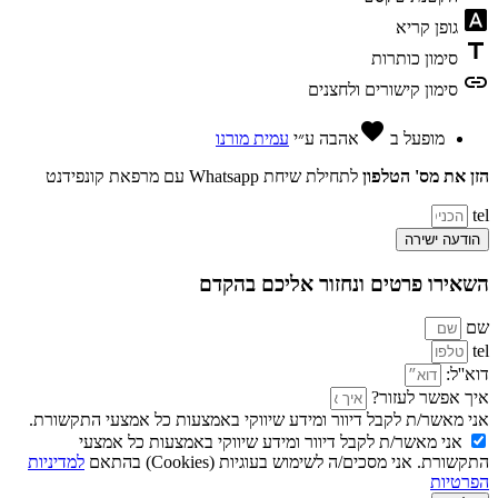
font_download
גופן קריא
title
סימון כותרות
link
סימון קישורים ולחצנים
favorite
מופעל ב
אהבה
ע״י
עמית מורנו
הזן את מס' הטלפון
לתחילת שיחת Whatsapp עם מרפאת קונפידנט
tel
הודעה ישירה
השאירו פרטים ונחזור אליכם בהקדם
שם
tel
דוא''ל:
איך אפשר לעזור?
אני מאשר/ת לקבל דיוור ומידע שיווקי באמצעות כל אמצעי התקשורת.
אני מאשר/ת לקבל דיוור ומידע שיווקי באמצעות כל אמצעי
התקשורת. אני מסכים/ה לשימוש בעוגיות (Cookies) בהתאם
למדיניות
הפרטיות