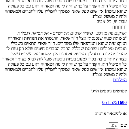
בצורה יותר טובה בכדי למנוע בעיות נוספות שעלולות לבוא בעתיד ולאורך
כל הטיפול הוא הקפיד על כך שיהיה לי נוח ושאהיה רגוע עם כל פעולה
שהוא עושה! אין שום ספק שאני אמשיך להמליץ עליו לחברים ולמשפחה
ולהיות מטופל אצלו!!
עבוד יזן, תל אביב





:שיקום פה מורכב | טיפולי שיניים אסתטיים - אסתטיקה דנטלית
''באותה שניה שנכנסתי אצל ד"ר שאדי, הרגשתי את הנוחיות והאווירה
המקצועית שהוא והמרפאה שלו משדרים. ד"ר שאדי התאים בשבילי
תוכנית טיפולים מפורטת שכללה הרבה הסברים חיונים שלא רק עזרו לי
להבין מה קורה בתהליך הטיפול אלא גם איך לשמור על השיניים שלי
בצורה יותר טובה בכדי למנוע בעיות נוספות שעלולות לבוא בעתיד ולאורך
כל הטיפול הוא הקפיד על כך שיהיה לי נוח ושאהיה רגוע עם כל פעולה
שהוא עושה! אין שום ספק שאני אמשיך להמליץ עליו לחברים ולמשפחה
ולהיות מטופל אצלו!!
המלצות
לפרטים נוספים חייגו
051-5751600
או להשאיר פרטים
שם: