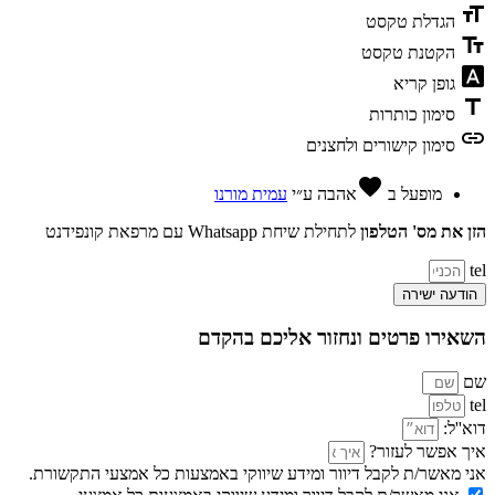
format_size
הגדלת טקסט
text_fields
הקטנת טקסט
font_download
גופן קריא
title
סימון כותרות
link
סימון קישורים ולחצנים
favorite
מופעל ב
אהבה
ע״י
עמית מורנו
הזן את מס' הטלפון
לתחילת שיחת Whatsapp עם מרפאת קונפידנט
tel
הודעה ישירה
השאירו פרטים ונחזור אליכם בהקדם
שם
tel
דוא''ל:
איך אפשר לעזור?
אני מאשר/ת לקבל דיוור ומידע שיווקי באמצעות כל אמצעי התקשורת.