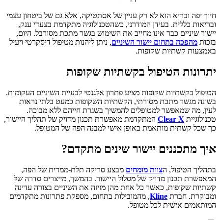
חיוך יפה ובריא הוא לא רק עניין של אסתטיקה, אלא גם של ביטחון עצמי
ובריאות כללית. בעידן המודרני, כשהטכנולוגיה מתקדמת בצעדי ענק,
יישור שיניים כבר אינו מחייב את השימוש בגשר מתכת מסורבל. היום,
בזכות
מהפכה בתחום יישור השיניים
, ניתן ליהנות מטיפול דיסקרטי ויעיל
באמצעות קשתיות שקופות.
יתרונות הטיפול בקשתיות שקופות
הטיפול בקשתיות שקופות מציע פתרון אלגנטי לבעיית השיניים העקומות.
בשונה מגשר מתכת מסורתי, הקשתיות השקופות כמעט בלתי נראות
לעין, מה שמאפשר למטופלים להמשיך בשגרת חייהם ללא מבוכה.
טכנולוגיית
Clear X
המתקדמת מאפשרת תכנון מדויק של תהליך היישור,
כך שכל קשתית מותאמת באופן אישי למבנה הפה של המטופל.
איך מתכננים יישור שינים מתקדם?
בתהליך הטיפול, ה
צוות מומחים
מבצע סריקה תלת-ממדית של הפה,
המאפשרת תכנון מדויק של מסלול היישור. בהמשך, מייצרים סדרה של
קשתיות שקופות, כאשר כל אחת מהן מזיזה את השיניים בצורה עדינה
ומבוקרת. חברת
Kline
, מהמובילות בתחום, מספקת פתרונות מתקדמים
המותאמים אישית לכל מטופל.