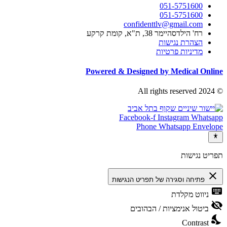
051-5751600
051-5751600
confidenttlv@gmail.com
רח' הילדסהיימר 38, ת"א, קומת קרקע
הצהרת נגישות
מדיניות פרטיות
Powered & Designed by Medical Online
© 2024 All rights reserved
Facebook-f
Instagram
Whatsapp
Phone
Whatsapp
Envelope
תפריט נגישות
close
פתיחה וסגירה של תפריט הנגישות
keyboard
ניווט מקלדת
visibility_off
ביטול אנימציות / הבהובים
nights_stay
Contrast