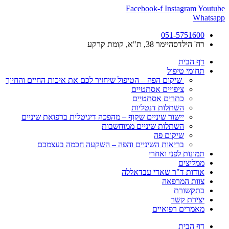
דלג
Facebook-f
Instagram
Youtube
לתוכן
Whatsapp
051-5751600
רח' הילדסהיימר 38, ת"א, קומת קרקע
דף הבית
תחומי טיפול
שיקום הפה – הטיפול שיחזיר לכם את איכות החיים והחיוך
ציפויים אסתטיים
כתרים אסתטיים
השתלות דנטליות
יישור שיניים שקוף – מהפכה דיגיטלית ברפואת שיניים
השתלות שיניים ממוחשבות
שיקום פה
בריאות השיניים והפה – השקעה חכמה בעצמכם
תמונות לפני ואחרי
ממליצים
אודות ד"ר שאדי עבדאללה
צוות המרפאה
בתקשורת
יצירת קשר
מאמרים רפואיים
דף הבית