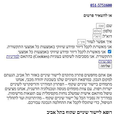
051-5751600
או
להשאיר
פרטים
שם:
טלפון:
דוא''ל:
איך אפשר לעזור
אני מאשר/ת לקבל דיוור ומידע שיווקי באמצעות כל אמצעי התקשורת.
אני מאשר/ת לקבל דיוור ומידע שיווקי באמצעות כל אמצעי
התקשורת. אני מסכים/ה לשימוש בעוגיות (Cookies) בהתאם
למדיניות
הפרטיות
שליחה
אם אתם מחפשים פתרון מתקדם ליישור שיניים באזור תל אביב, הגעתם
למקום הנכון. במרפאת השיניים שלנו בשכונת יהודה מכבי, אנחנו
מתמחים ביישור שיניים שקוף – הפתרון המודרני והדיסקרטי לשיניים
ישרות ויפות. עם צוות מומחים מנוסה וטכנולוגיה חדשנית, אנחנו מציעים
טיפול מותאם אישית שמשלב נוחות מקסימלית עם תוצאות מרשימות.
במדריך זה נסביר הכל על יישור שיניים שקוף – מהיתרונות ועד לתהליך
הטיפול, כדי שתוכלו לקבל את ההחלטה הנכונה עבורכם.
רופא ליישור שיניים שקוף בתל אביב