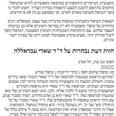
מקצועית. הביקורים התקופתיים במרפאה מאפשרים לוודא שהטיפול
מתקדם בהתאם לתכנון ולבצע התאמות במידת הצורך. חשוב לזכור כי
משך הטיפול משתנה מאדם לאדם, אך בממוצע נע בין 6-18 חודשים.
תוצאות הטיפול בקשתיות שקופות מדברות בעד עצמן. מטופלים רבים
מדווחים על שיפור משמעותי לא רק במראה השיניים אלא גם בביטחון
העצמי שלהם. עם התקדמות הטכנולוגיה והניסיון המצטבר, הטיפול הופך
ליעיל ומדויק יותר, ומציע פתרון אופטימלי למגוון רחב של בעיות יישור
שיניים.
חוות דעת נבחרות על ד"ר שאדי עבדאללה
חפשי גנון עדן, תל אביב





סוג טיפול:שיקום הפה | כתרי זירקוניה | טיפול שורש
''מהרגע הראשון שנכנסתי למרפאה של ד"ר שאדי הבנתי שאני בידיים
טובות. השילוב המנצח בין מקצועיות ברמה הגבוהה ביותר לבין אנשים
אכפתיים ונעימים. המרפאה של ד"ר שאדי היא מרפאת השיניים
המקצועית ביותר שיצא לי ללכת אליה. ולכן, הוא רופא השיניים שלי מאז
שהגעתי למרפאה שלו. ד"ר שאדי הוא בן אדם מדהים. תמיד מסביר פנים,
עם חיוך ורואים שאכפת לו מהמטופלים שלו. ד"ר שאדי מסביר על כל
התהליך מא' ועד ת'. רק כשהכל ברור- הוא מתחיל בטיפול. השקיפות
אצלו זה הדבר שמאפיין אותו ואת המרפאה. הוא עשה לי צילום כולל של
השיניים ואמר לי מה הבעיות שצריך לטפל בהן בזה הרגע ואילו בעיות