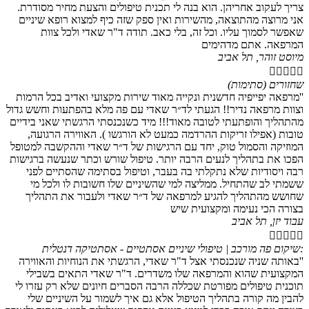
צריך לעקוב אחריהן. הוא בנה לי תכנית טיפולים והצעת מחיר מסודרת.
אני מרוצה מהתוצאה, מהשירות ואין ספק שזה כיף למצוא רופא שיניים
שאפשר לסמוך עליו. וכל זה, בלי כאב. תודה ד"ר שאדי ולכל צוות
המרפאה. אתם מדהימים
מיוסט זוהר, תל אביב





שחזורים (סתימות)
''מרפאה יפייפיה חדשנית ונקייה מאוד שירות מקצועי ואדיב בכל הרמות
וצוות מרפאה נדיר!! הגעתי לד״ר שאדי עם פה מלא בהפתעות וחשש גדול
מהתהליך והופתעתי לטובה מאוד!!! מיד כשנכנסתי הרגשתי שאני בידיים
טובות (אפילו זריקות ההרדמה כמעט לא הורגשו ). האווירה הרגועה,
המוזיקה והסמול טוק, יחד עם הרגישות של ד״ר שאדי וההקשבה למטופל
הפכו את בתהליך לנעים הרבה יותר. טיפול שורש וכתר שנעשה ברגישות
רבה ויסודיות שלא נתקלתי בה בעבר, וטיפול בסתימה שהסתיים לפני
ששמתי לב שהתחיל. ממליצה למי שהשיניים שלו חשובות לו ולכל מי
שחושש מהתהליך להגיע למרפאה של ד״ר שאדי ולעבור את התהליך
בצורה הכי נעימה ומקצועית שיש
עבוד יזן, תל אביב





:שיקום פה מורכב | טיפולי שיניים אסתטיים - אסתטיקה דנטלית
''באותה שניה שנכנסתי אצל ד"ר שאדי, הרגשתי את הנוחיות והאווירה
המקצועית שהוא והמרפאה שלו משדרים. ד"ר שאדי התאים בשבילי
תוכנית טיפולים מפורטת שכללה הרבה הסברים חיונים שלא רק עזרו לי
להבין מה קורה בתהליך הטיפול אלא גם איך לשמור על השיניים שלי