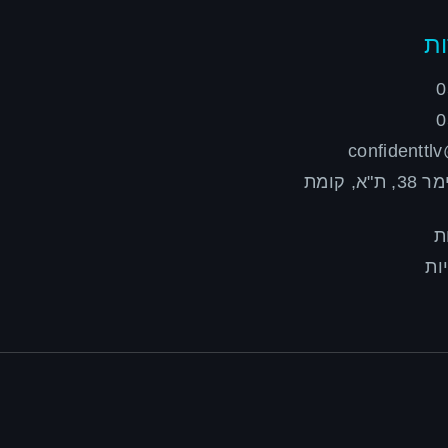
ת
0
0
confidenttl
רח' הילדסהיימר 38, ת"א, קומת
ת
ות