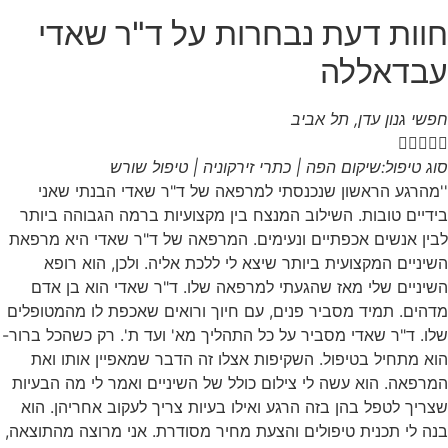
חוות דעת נבחרות על ד"ר שאדי
עבדאללה
חפשי גנון עדן, תל אביב





סוג טיפול:שיקום הפה | כתרי זירקוניה | טיפול שורש
''מהרגע הראשון שנכנסתי למרפאה של ד"ר שאדי הבנתי שאני
בידיים טובות. השילוב המנצח בין מקצועיות ברמה הגבוהה ביותר
לבין אנשים אכפתיים ונעימים. המרפאה של ד"ר שאדי היא מרפאת
השיניים המקצועית ביותר שיצא לי ללכת אליה. ולכן, הוא רופא
השיניים שלי מאז שהגעתי למרפאה שלו. ד"ר שאדי הוא בן אדם
מדהים. תמיד מסביר פנים, עם חיוך ורואים שאכפת לו מהמטופלים
שלו. ד"ר שאדי מסביר על כל התהליך מא' ועד ת'. רק כשהכל ברור-
הוא מתחיל בטיפול. השקיפות אצלו זה הדבר שמאפיין אותו ואת
המרפאה. הוא עשה לי צילום כולל של השיניים ואמר לי מה הבעיות
שצריך לטפל בהן בזה הרגע ואילו בעיות צריך לעקוב אחריהן. הוא
בנה לי תכנית טיפולים והצעת מחיר מסודרת. אני מרוצה מהתוצאה,