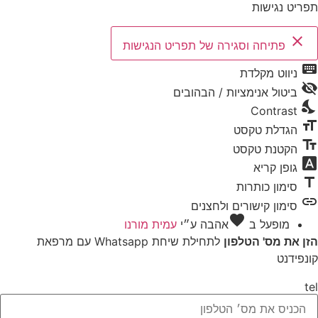
תפריט נגישות
close
פתיחה וסגירה של תפריט הנגישות
keyboard
ניווט מקלדת
visibility_off
ביטול אנימציות / הבהובים
nights_stay
Contrast
format_size
הגדלת טקסט
text_fields
הקטנת טקסט
font_download
גופן קריא
title
סימון כותרות
link
סימון קישורים ולחצנים
favorite
מופעל ב
אהבה
ע״י
עמית מורנו
הזן את מס' הטלפון
לתחילת שיחת Whatsapp עם מרפאת
קונפידנט
tel