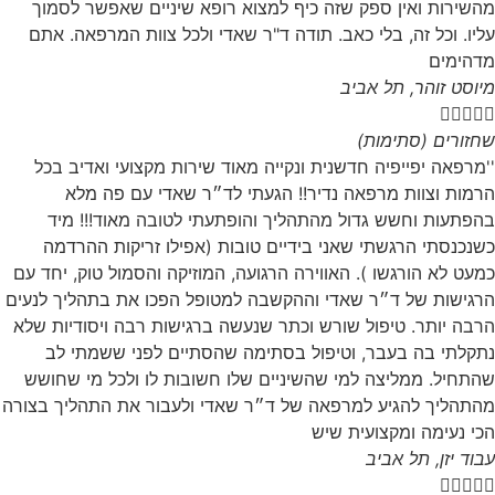
מהשירות ואין ספק שזה כיף למצוא רופא שיניים שאפשר לסמוך
עליו. וכל זה, בלי כאב. תודה ד"ר שאדי ולכל צוות המרפאה. אתם
מדהימים
מיוסט זוהר, תל אביב





שחזורים (סתימות)
''מרפאה יפייפיה חדשנית ונקייה מאוד שירות מקצועי ואדיב בכל
הרמות וצוות מרפאה נדיר!! הגעתי לד״ר שאדי עם פה מלא
בהפתעות וחשש גדול מהתהליך והופתעתי לטובה מאוד!!! מיד
כשנכנסתי הרגשתי שאני בידיים טובות (אפילו זריקות ההרדמה
כמעט לא הורגשו ). האווירה הרגועה, המוזיקה והסמול טוק, יחד עם
הרגישות של ד״ר שאדי וההקשבה למטופל הפכו את בתהליך לנעים
הרבה יותר. טיפול שורש וכתר שנעשה ברגישות רבה ויסודיות שלא
נתקלתי בה בעבר, וטיפול בסתימה שהסתיים לפני ששמתי לב
שהתחיל. ממליצה למי שהשיניים שלו חשובות לו ולכל מי שחושש
מהתהליך להגיע למרפאה של ד״ר שאדי ולעבור את התהליך בצורה
הכי נעימה ומקצועית שיש
עבוד יזן, תל אביב




