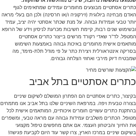
שנפגעו מעששת נרחבת, שיניים מוחלשות או שחוקות.
כתרים אסתטיים מבוצעים מחומרים עמידים שמתאימים לגוף
האדם מבחינה ביולוגית (זירקוניה ו/או חרסינה) ולכן הם בעלי מראה
יותר טבעי ועמידות גבוהה. על מנת שכתר אסתטי יהיה יציב, עמיד
ובשימוש שנים רבות, קיימת חשיבות מכרעת לניסיון וידע של הרופא
המטפל. לד"ר שאדי רקורד מרשים בייצור כתרים אסתטיים
מותאמים אישית מחומרים באיכות גבוהה באמצעות השימוש
בסריקה אינטראורלית ויצירת כתר על פי מודל תלת-מימד, מה
שמבטיח דיוק מירבי ואחוזי הצלחה גבוהים.
כתרים אסתטיים בתל אביב
בקיצור, כתרים אסתטיים הם הפתרון המושלם לשיקום שיניים
בצורה טבעית ויפה. במרפאת השיניים שלנו בתל אביב אנו מתמחים
בהתקנת כתרים עשויים חומרים איכותיים, המותאמים אישית לכל
מטופל. הכתרים משלבים עמידות גבוהה עם מראה טבעי, ומשפרים
את החיוך והביטחון העצמי. אם אתם מחפשים טיפול מקצועי
בשיקום שיניים במרכז הארץ, צרו קשר עוד היום לקביעת פגישה!