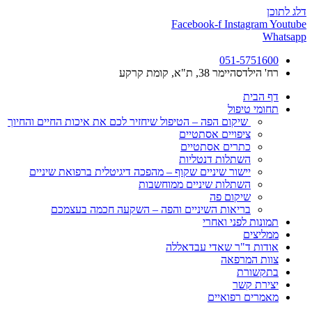
דלג לתוכן
Facebook-f
Instagram
Youtube
Whatsapp
051-5751600
רח' הילדסהיימר 38, ת"א, קומת קרקע
דף הבית
תחומי טיפול
שיקום הפה – הטיפול שיחזיר לכם את איכות החיים והחיוך
ציפויים אסתטיים
כתרים אסתטיים
השתלות דנטליות
יישור שיניים שקוף – מהפכה דיגיטלית ברפואת שיניים
השתלות שיניים ממוחשבות
שיקום פה
בריאות השיניים והפה – השקעה חכמה בעצמכם
תמונות לפני ואחרי
ממליצים
אודות ד"ר שאדי עבדאללה
צוות המרפאה
בתקשורת
יצירת קשר
מאמרים רפואיים