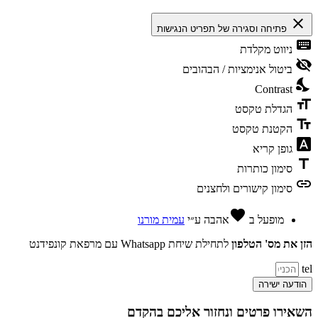
close
פתיחה וסגירה של תפריט הנגישות
keyboard
ניווט מקלדת
visibility_off
ביטול אנימציות / הבהובים
nights_stay
Contrast
format_size
הגדלת טקסט
text_fields
הקטנת טקסט
font_download
גופן קריא
title
סימון כותרות
link
סימון קישורים ולחצנים
favorite
מופעל ב
אהבה
ע״י
עמית מורנו
הזן את מס' הטלפון
לתחילת שיחת Whatsapp עם מרפאת קונפידנט
tel
הודעה ישירה
השאירו פרטים ונחזור אליכם בהקדם