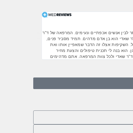
עבוד יזן, תל אביב





שיקום פה מורכב | טיפולי
ר לבין אנשים אכפתיים ונעימים. המרפאה של ד"ר
''באותה שניה שנכנסתי
ר שאדי הוא בן אדם מדהים. תמיד מסביר פנים,
הרבה הסברים חיונים של
ל. השקיפות אצלו זה הדבר שמאפיין אותו ואת
ולאורך כל הטיפול הוא 
ן. הוא בנה לי תכנית טיפולים והצעת מחיר
 ד"ר שאדי ולכל צוות המרפאה. אתם מדהימים