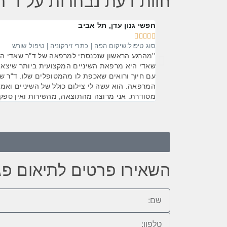
חוות דעת נבחרות על ד"
חפשי גנון עדן, תל אביב





סוג טיפול:שיקום הפה | כתרי זירקוניה | טיפול שורש
''מהרגע הראשון שנכנסתי למרפאה של ד"ר שאדי הבנ
שאדי היא מרפאת השיניים המקצועית ביותר שיצא ל
עם חיוך ורואים שאכפת לו מהמטופלים שלו. ד"ר שא
המרפאה. הוא עשה לי צילום כולל של השיניים ואמר 
מסודרת. אני מרוצה מהתוצאה, מהשירות ואין ספק 
השאירו פרטים לתיאום פ